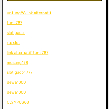
untung88 link alternatif
tuna787
slot gacor
rtp slot
link alternatif tuna787
musang178
slot gacor 777
dewa1000
dewa1000
OLYMPUS88