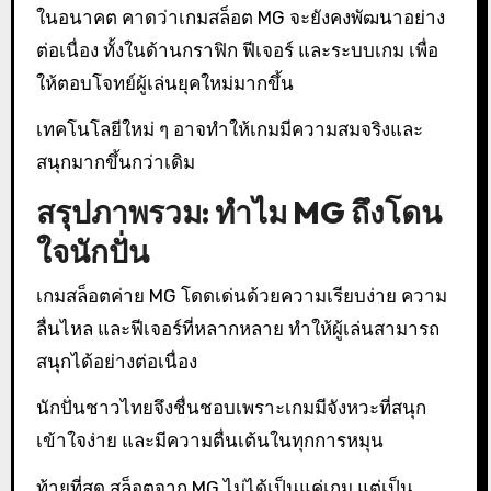
ในอนาคต คาดว่าเกมสล็อต MG จะยังคงพัฒนาอย่าง
ต่อเนื่อง ทั้งในด้านกราฟิก ฟีเจอร์ และระบบเกม เพื่อ
ให้ตอบโจทย์ผู้เล่นยุคใหม่มากขึ้น
เทคโนโลยีใหม่ ๆ อาจทำให้เกมมีความสมจริงและ
สนุกมากขึ้นกว่าเดิม
สรุปภาพรวม: ทำไม MG ถึงโดน
ใจนักปั่น
เกมสล็อตค่าย MG โดดเด่นด้วยความเรียบง่าย ความ
ลื่นไหล และฟีเจอร์ที่หลากหลาย ทำให้ผู้เล่นสามารถ
สนุกได้อย่างต่อเนื่อง
นักปั่นชาวไทยจึงชื่นชอบเพราะเกมมีจังหวะที่สนุก
เข้าใจง่าย และมีความตื่นเต้นในทุกการหมุน
ท้ายที่สุด สล็อตจาก MG ไม่ได้เป็นแค่เกม แต่เป็น