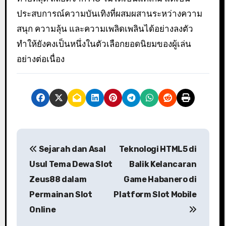
ประสบการณ์ความบันเทิงที่ผสมผสานระหว่างความ
สนุก ความลุ้น และความเพลิดเพลินได้อย่างลงตัว
ทำให้ยังคงเป็นหนึ่งในตัวเลือกยอดนิยมของผู้เล่น
อย่างต่อเนื่อง
P
Sejarah dan Asal
Teknologi HTML5 di
o
Usul Tema Dewa Slot
Balik Kelancaran
s
Zeus88 dalam
Game Habanero di
Permainan Slot
Platform Slot Mobile
t
Online
n