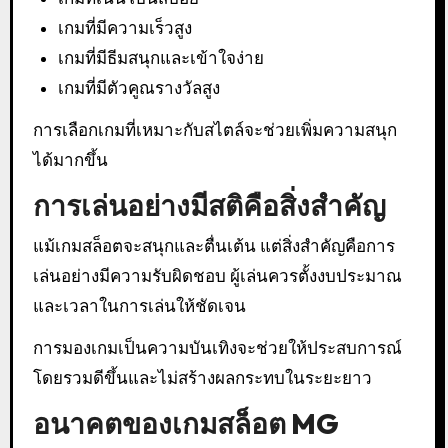
เกมที่มีความเร็วสูง
เกมที่มีธีมสนุกและเข้าใจง่าย
เกมที่มีตัวคูณรางวัลสูง
การเลือกเกมที่เหมาะกับสไตล์จะช่วยเพิ่มความสนุก
ได้มากขึ้น
การเล่นอย่างมีสติคือสิ่งสำคัญ
แม้เกมสล็อตจะสนุกและตื่นเต้น แต่สิ่งสำคัญคือการ
เล่นอย่างมีความรับผิดชอบ ผู้เล่นควรตั้งงบประมาณ
และเวลาในการเล่นให้ชัดเจน
การมองเกมเป็นความบันเทิงจะช่วยให้ประสบการณ์
โดยรวมดีขึ้นและไม่สร้างผลกระทบในระยะยาว
อนาคตของเกมสล็อต MG