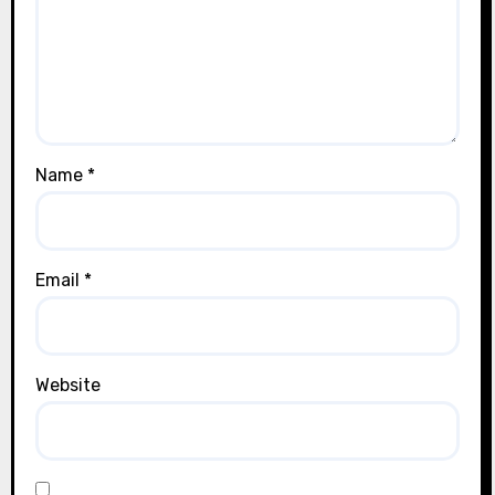
Name
*
Email
*
Website