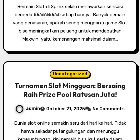
Bermain Slot di Spinix selalu menawarkan sensasi
berbeda สล็อตทดลอง setiap harinya. Banyak pemain
yang penasaran, apakah sering mengganti game Slot
bisa meningkatkan peluang untuk mendapatkan
Maxwin, yaitu kemenangan maksimal dalam…
Uncategorized
Turnamen Slot Mingguan: Bersaing
Raih Prize Pool Ratusan Juta!
admin
October 21, 2025
No Comments
Dunia slot online semakin seru dari hari ke hari. Tidak
hanya sekadar putar gulungan dan menunggu
keberuntungan, kini pemain bisa ikut serta dalam