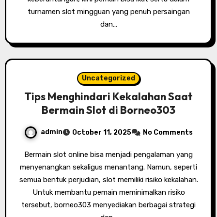
turnamen slot mingguan yang penuh persaingan
dan…
Uncategorized
Tips Menghindari Kekalahan Saat
Bermain Slot di Borneo303
admin
October 11, 2025
No Comments
Bermain slot online bisa menjadi pengalaman yang
menyenangkan sekaligus menantang. Namun, seperti
semua bentuk perjudian, slot memiliki risiko kekalahan.
Untuk membantu pemain meminimalkan risiko
tersebut, borneo303 menyediakan berbagai strategi