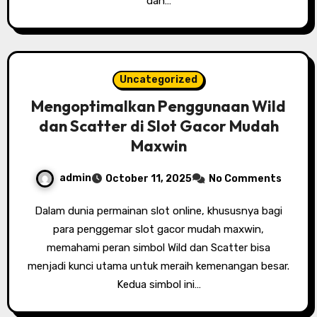
dan…
Uncategorized
Mengoptimalkan Penggunaan Wild
dan Scatter di Slot Gacor Mudah
Maxwin
admin
October 11, 2025
No Comments
Dalam dunia permainan slot online, khususnya bagi
para penggemar slot gacor mudah maxwin,
memahami peran simbol Wild dan Scatter bisa
menjadi kunci utama untuk meraih kemenangan besar.
Kedua simbol ini…