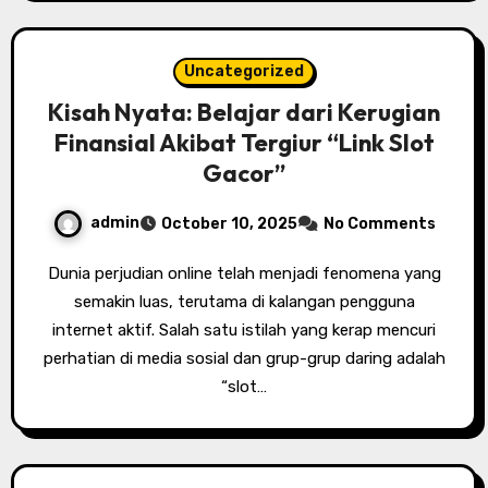
Uncategorized
Kisah Nyata: Belajar dari Kerugian
Finansial Akibat Tergiur “Link Slot
Gacor”
admin
October 10, 2025
No Comments
Dunia perjudian online telah menjadi fenomena yang
semakin luas, terutama di kalangan pengguna
internet aktif. Salah satu istilah yang kerap mencuri
perhatian di media sosial dan grup-grup daring adalah
“slot…